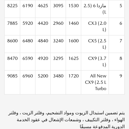
5
مازدا 6 (2.5
1530
3095
4625
6190
8225
L)
7885
5920
4420
2960
1460
CX3 (2.0
6
L)
8600
6480
4840
3240
1600
CX5 (2.5
7
L)
8470
6590
4920
3295
1625
CX9 (3.7
8
L)
9085
6960
5200
3480
1720
All New
9
CX9 (2.5 L
Turbo
يتم تضمين استبدال الزيوت ومواد التشحيم، وفلتر الزيت ، وفلتر
الهواء ، وفلتر التكييف ، وشمعات الإشعال في عقود الخدمة
الدورية المدفوعة مسبقًا