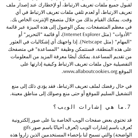
لقبول جميع ملفات تعريف الارتباط، أو لإخطارك عند إصدار ملف
تعريف الارتباط، أو لعدم تلقي ملفات تعريف الارتباط في أي
وقت. يمكنك القيام بذلك من خلال متصفح الإنترنت الخاص بك.
في معظم المتصفحات، يمكن الوصول إلى هذه الميزة عبر قائمة
"الأدوات" (مثل Internet Explorer)، أو قائمة "التحرير" أو
"المهام" (مثل Netscape). إذا واجهتك أي إشكاليات في العثور
على هذه المنطقة، فستتمكن وظيفة "المساعدة" في متصفحك
من تقديم المساعدة. يمكنك أيضًا معرفة المزيد من المعلومات
التفصيلية حول ملفات تعريف الارتباط وكيفية إدارتها على
الموقع www.allaboutcookies.org.
في حال رفضك لملف تعريف الارتباط، فقد يؤدي ذلك إلى منع
التشغيل السليم للموقع أو حتى منع وصولك إلى مناطق معينة.
7.ما هي إشارات الويب؟
قد تحتوي بعض صفحات الويب الخاصة بنا على صور إلكترونية
تُعرف باسم إشارات الويب (تُعرف أحيانًا باسم صور gifs
الواضحة) والتي تسمح لنا بإحصاء المستخدمين الذين زاروا هذه