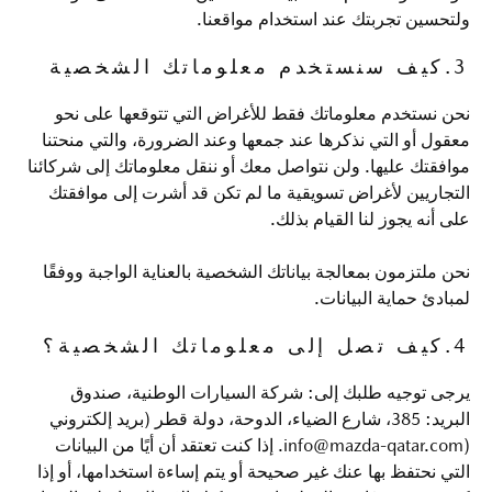
ولتحسين تجربتك عند استخدام مواقعنا.
3.كيف سنستخدم معلوماتك الشخصية
نحن نستخدم معلوماتك فقط للأغراض التي تتوقعها على نحو
معقول أو التي نذكرها عند جمعها وعند الضرورة، والتي منحتنا
موافقتك عليها. ولن نتواصل معك أو ننقل معلوماتك إلى شركائنا
التجاريين لأغراض تسويقية ما لم تكن قد أشرت إلى موافقتك
على أنه يجوز لنا القيام بذلك.
نحن ملتزمون بمعالجة بياناتك الشخصية بالعناية الواجبة ووفقًا
لمبادئ حماية البيانات.
4.كيف تصل إلى معلوماتك الشخصية؟
يرجى توجيه طلبك إلى: شركة السيارات الوطنية، صندوق
البريد: 385، شارع الضياء، الدوحة، دولة قطر (بريد إلكتروني
(
info@mazda-qatar.com
. إذا كنت تعتقد أن أيًا من البيانات
التي نحتفظ بها عنك غير صحيحة أو يتم إساءة استخدامها، أو إذا