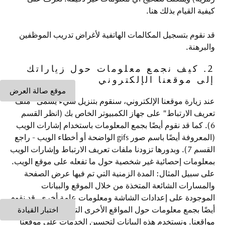
كيفية القيام بذلك هنا.
قد نقوم بتسجيل المكالمات الهاتفية لأغراض تدريب الموظفين
والبرهنة.
2. كيف نجمع معلومات حول زياراتك
إلى موقعنا الإلكتروني
موقع صالة العرض
عند زيارة موقعنا الإلكتروني، سنقوم بتنزيل شيء يسمى "ملف
تعريف الارتباط" على جهاز الكمبيوتر الخاص بك (انظر القسم
6). كما قد نقوم أيضًا بجمع المعلومات باستخدام إشارات الويب
(المعروفة أيضًا باسم صور gifs الواضحة أو أخطاء الويب - راجع
القسم 7). وبدورها تزودنا ملفات تعريف الارتباط وإشارات الويب
بمعلومات إحصائية غير شخصية حول ما تفعله على موقع الويب.
على سبيل المثال: المدة الزمنية التي تم فيها عرض الصفحة
والمسارات الشائعة المتخذة من خلال الموقع والبيانات
الموجودة على إعدادات الشاشة ومعلومات عامة أخرى. قد نقوم
أيضًا بجمع معلومات حول المواقع الأخرى التي تزورها بعد زيارة
اختبار القيادة
مواقعنا. ونستخدم هذه البيانات لتحسين الخدمات على موقعنا