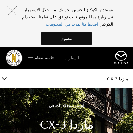
مازدا CX-3
نستخدم الكوكيز لتحسين تجربتك. من خلال الاستمرار
في زيارة هذا الموقع فانت توافق على قيامنا باستخدام
الفئات والمواصفات
الكوكيز.
اضغط هنا لمزيد من المعلومات .
الخصائص
مفهوم
المعرض
قائمة طعام
السيارات
الملحقات
احجز تجربة قيادة
مازدا CX-3
إنشاء ملاذك الخاص
مازدا CX-3