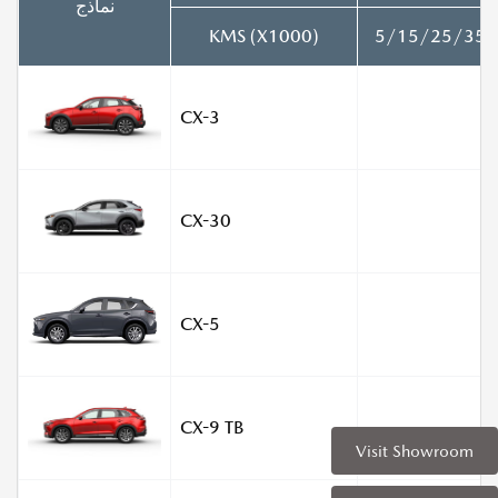
نماذج
KMS (X1000)
5/15/25/35/
CX-3
CX-30
CX-5
CX-9 TB
Visit Showroom