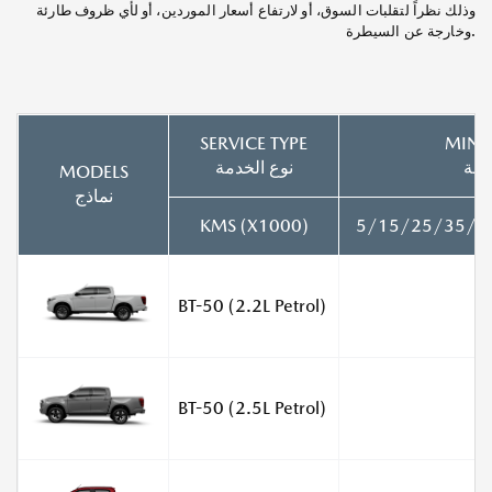
وذلك نظراً لتقلبات السوق، أو لارتفاع أسعار الموردين، أو لأي ظروف طارئة
وخارجة عن السيطرة.
SERVICE TYPE
MINO
يطة
نوع الخدمة
MODELS
نماذج
KMS (X1000)
5/15/25/35/4
BT-50 (2.2L Petrol)
BT-50 (2.5L Petrol)